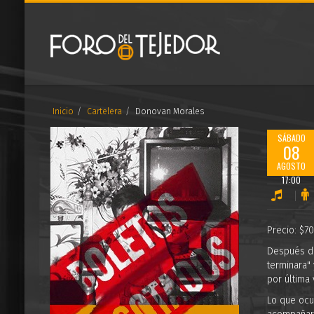
Inicio
Cartelera
Donovan Morales
SÁBADO
08
AGOSTO
17:00
Precio: $7
Después de
terminara"
por última
Lo que ocu