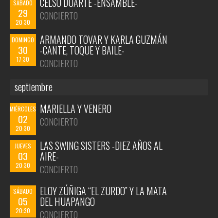
CELSO DUARTE -ENSAMBLE-
SÁBADO
29
CONCIERTO
20:30
ARMANDO TOVAR Y KARLA GUZMÁN
DOMINGO
30
-CANTE, TOQUE Y BAILE-
17:30
CONCIERTO
septiembre
MARIELLA Y VENERO
MIÉRCOLES
02
CONCIERTO
20:30
LAS SWING SISTERS -DIEZ AÑOS AL
JUEVES
03
AIRE-
20:30
CONCIERTO
ELOY ZÚÑIGA “EL ZURDO” Y LA MATA
SÁBADO
05
DEL HUAPANGO
20:30
CONCIERTO