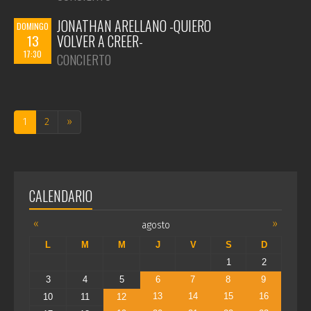
JONATHAN ARELLANO -QUIERO
DOMINGO
13
VOLVER A CREER-
17:30
CONCIERTO
1
2
»
CALENDARIO
«
»
agosto
L
M
M
J
V
S
D
1
2
3
4
5
6
7
8
9
13
14
15
16
10
11
12