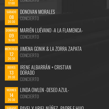
17:00
DONOVAN MORALES
SÁBADO
08
CONCIERTO
20:30
MARIÉN LUÉVANO -A LA FLAMENCA-
DOMINGO
09
CONCIERTO
16:00
JIMENA GONIK & LA ZORRA ZAPATA
MIÉRCOLES
12
CONCIERTO
20:30
IRENE ALBARRÁN + CRISTIAN
JUEVES
13
DORADO
20:30
CONCIERTO
LINDA OWLEN -DESEO AZUL-
VIERNES
14
CONCIERTO
20:30
PAVEL Y ARIEL NÚÑEZ -PADRE E HIJO-
SÁBADO