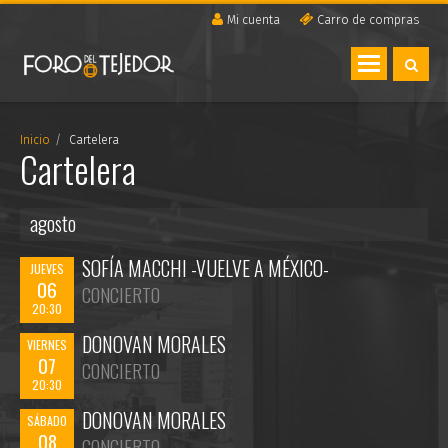
Mi cuenta
Carro de compras
Toggle
navigation
Inicio
Cartelera
Cartelera
agosto
SOFÍA MACCHI -VUELVE A MÉXICO-
JUEVES
06
CONCIERTO
20:30
DONOVAN MORALES
VIERNES
07
CONCIERTO
20:30
DONOVAN MORALES
SÁBADO
08
CONCIERTO