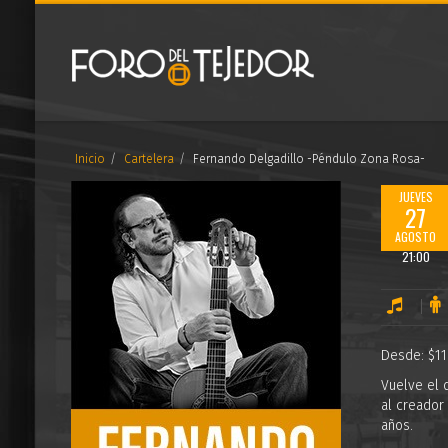
Inicio
Cartelera
Fernando Delgadillo -Péndulo Zona Rosa-
JUEVES
27
AGOSTO
21:00
Desde: $11
Vuelve el 
al creador
años.