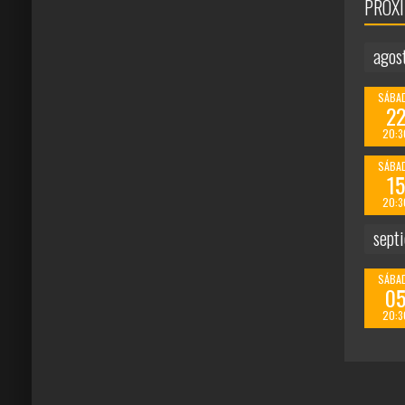
PRÓX
agos
SÁBA
2
20:3
SÁBA
15
20:3
sept
SÁBA
0
20:3