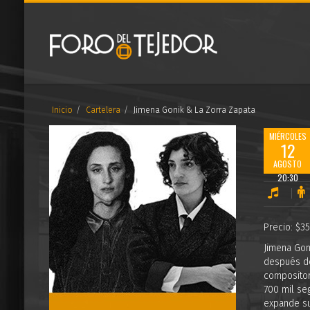
Inicio
Cartelera
Jimena Gonik & La Zorra Zapata
MIÉRCOLES
12
AGOSTO
20:30
Precio: $3
Jimena Gon
después de
compositor
700 mil seg
expande su 