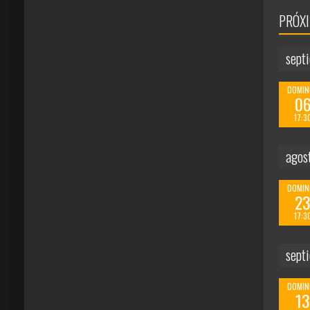
PRÓX
sept
DOMIN
0
17:3
agos
DOMIN
2
17:3
sept
DOMIN
1