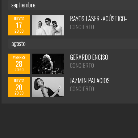
septiembre
RAYOS LÁSER -ACÚSTICO-
JUEVES
17
CONCIERTO
20:30
agosto
GERARDO ENCISO
VIERNES
28
CONCIERTO
20:30
JAZMIN PALACIOS
JUEVES
20
CONCIERTO
20:30