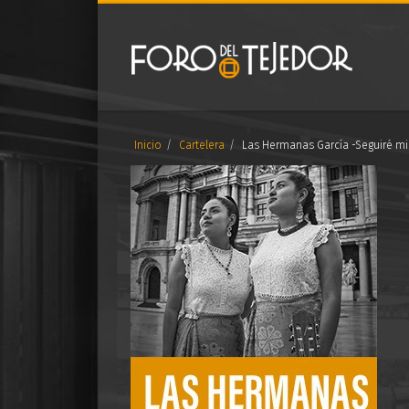
Inicio
Cartelera
Las Hermanas García -Seguiré mi 