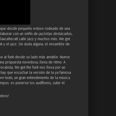
tl, que desde pequeño estuvo rodeado de una
laborar con un sinfín de jazzistas destacados,
Tlaxcaltecatl Latín Jazz y muchos más. We got
k y el jazz. Sin duda alguna, el ensamble de
arse al funk desde su lado más amable. Nueve
 una propuesta novedosa, llena de ritmo. A
ocalista, We got the funk nos lleva por un
o hay que escuchar la versión de la ya famosa
obre todo, un gran entendimiento de la música.
empos: es ponerse los audífonos, subir el
ideos!