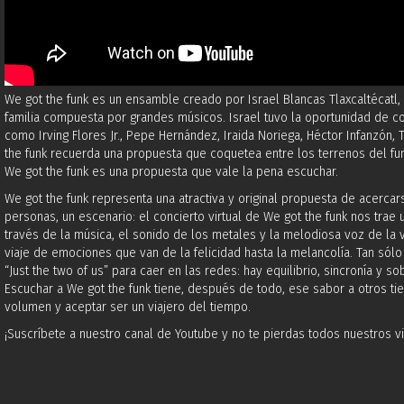
We got the funk es un ensamble creado por Israel Blancas Tlaxcaltéca
familia compuesta por grandes músicos. Israel tuvo la oportunidad de co
como Irving Flores Jr., Pepe Hernández, Iraida Noriega, Héctor Infanzón, 
the funk recuerda una propuesta que coquetea entre los terrenos del fun
We got the funk es una propuesta que vale la pena escuchar.
We got the funk representa una atractiva y original propuesta de acerc
personas, un escenario: el concierto virtual de We got the funk nos trae
través de la música, el sonido de los metales y la melodiosa voz de la v
viaje de emociones que van de la felicidad hasta la melancolía. Tan sól
“Just the two of us” para caer en las redes: hay equilibrio, sincronía y s
Escuchar a We got the funk tiene, después de todo, ese sabor a otros ti
volumen y aceptar ser un viajero del tiempo.
¡Suscríbete a nuestro canal de Youtube y no te pierdas todos nuestros v