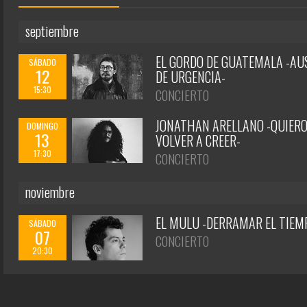
septiembre
EL GORDO DE GUATEMALA -AU
SÁBADO
12
DE URGENCIA-
15:30
CONCIERTO
JONATHAN ARELLANO -QUIER
DOMINGO
13
VOLVER A CREER-
17:30
CONCIERTO
noviembre
EL MULU -DERRAMAR EL TIEM
SÁBADO
07
CONCIERTO
20:30